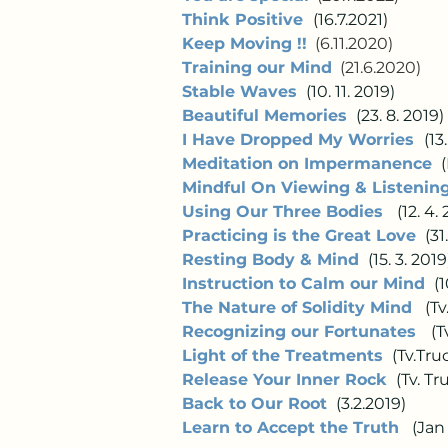
Think Positive
(16.7.2021)     
Keep Moving !!
  (6.11.2020)    
Training our Mind
  (21.6.2020)   
Stable Waves
 (10. 11. 2019)   
Beautiful Memories
 (23. 8. 2019) 
I Have Dropped My Worries
(13
Meditation on Impermanence
 
Mindful On Viewing & Listening
Using Our Three Bodies 
 (12. 4.
Practicing is the Great Love
 (31
Resting Body & Mind
 (15. 3. 2019
Instruction to Calm our Mind
 (1
The Nature of Solidity Mind
  (T
Recognizing our Fortunates 
(T
Light of the Treatments
 (Tv.Tru
Release Your Inner Rock
 (Tv. Tr
Back to Our Root
 (3.2.2019)     
Learn to Accept the Truth
  (Jan