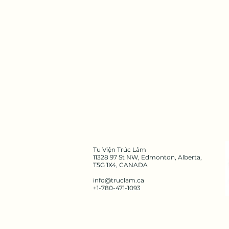
Tu Viện Trúc Lâm
11328 97 St NW, Edmonton, Alberta,
T5G 1X4​,
CANADA
info@truclam.ca
+1-780-471-1093