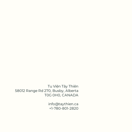
Tu Viện Tây Thiên
58012 Range Rd 270, Busby, Alberta
T0G 0H0,
CANADA
info@taythien.ca
​+1-780-801-2820