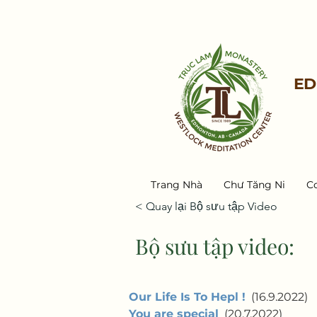
ED
Trang Nhà
Chư Tăng Ni
C
< Quay lại Bộ sưu tập Video
Bộ sưu tập video:
Our Life Is To Hepl !
  (16.9.2022) 
You are special
  (20.7.2022)   