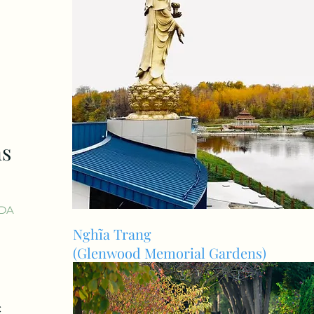
ns
ADA
Nghĩa Trang
(Glenwood Memorial Gardens)
c