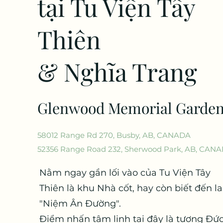
tại Tu Viện Tây
Thiên
& Nghĩa Trang
Glenwood Memorial Garde
58012 Range Rd 270, Busby, AB, CANADA
52356 Range Roa
d 232, Sherwood Park, AB, CAN
Nằm ngay gần lối vào của Tu Viện Tây
Thiên là khu Nhà cốt, hay còn biết đến la
"Niệm Ân Đường".
Điểm nhấn tâm linh tại đây là tượng Đứ