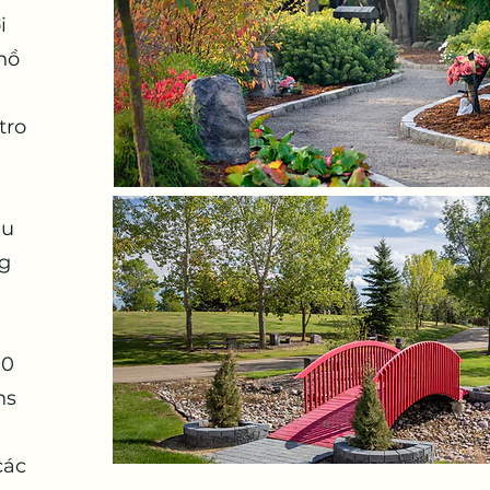
i
hồ
tro
ầu
ng
00
ns
các