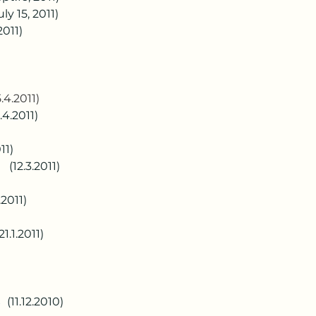
uly 15, 2011)  
011)   
 
5.4.2011)  
1.4.2011)
11)   
  (12.3.2011)        
.2011)   
(21.1.2011)  
 
s
 (11.12.2010)     