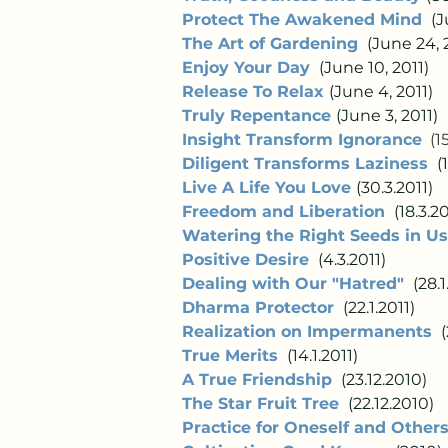
Protect The Awakened Mind
 (J
The Art of Gardening
 (June 24, 2
Enjoy Your Day
 (June 10, 2011)  
Release To Relax
(June 4, 2011)  
Truly Repentance
(June 3, 2011)  
Insight Transform Ignorance
  (1
Diligent Transforms Laziness
 (
Live A Life You Love
(30.3.2011)  
Freedom and Liberation
 (18.3.20
Watering the Right Seeds in Us
Positive Desire
 (4.3.2011)  
Dealing with Our "Hatred" 
 (28.1
Dharma Protector
 (22.1.2011)   
Realization on Impermanents
 
True Merits
 (14.1.2011)  
A True Friendship
 (23.12.2010)     
The Star Fruit Tree 
 (22.12.2010)    
Practice for Oneself and Other