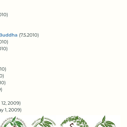
 
 
010)  
 
 Buddha
(7.5.2010)   
010)  
10)     
   
0)     
)   
0)      
       
2, 2009)             
y 1, 2009)     
)   