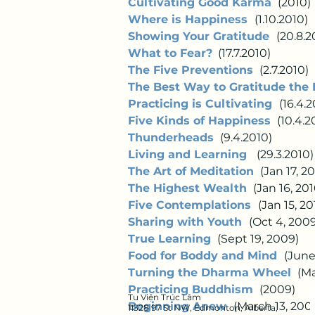
Cultivating Good Karma
 (2010) 
Where is Happiness 
(1.10.2010)  
Showing Your Gratitude 
(20.8.2
What to Fear?
  (17.7.2010)  
The Five Preventions
 (2.7.2010)  
The Best Way to Gratitude the
Practicing is Cultivating 
(16.4.2
Five Kinds of Happiness 
 (10.4.20
Thunderheads
 (9.4.2010)         
Living and Learning 
 (29.3.2010) 
The Art of Meditation
 (Jan 17, 201
The Highest Wealth
 (Jan 16, 2010
Five Contemplations 
(Jan 15, 201
Sharing with Youth 
(Oct 4, 2009) 
True Learning 
 (Sept 19, 2009)   
Food for Boddy and Mind 
(June 1
Turning the Dharma Wheel
 (Ma
Practicing Buddhism 
 (2009)   
Tu Viện Trúc Lâm
Beginning Anew 
(March 13, 2009
11328 97 St NW, Edmonton, Alberta,