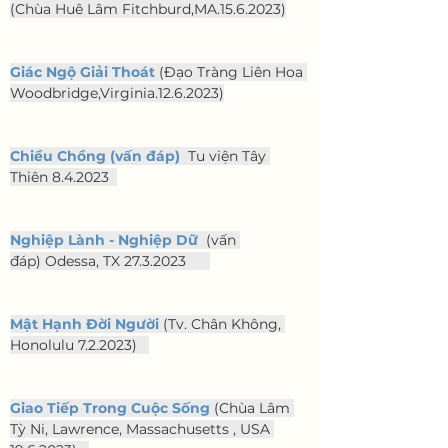
(Chùa Huê Lâm Fitchburd,MA.15.6.2023)
Giác Ngộ Giải Thoát
 (Đạo Tràng Liên Hoa 
Woodbridge,Virginia.12.6.2023)
Chiều Chồng (vấn đáp)
  Tu viện Tây 
Thiên 8.4.2023  
Nghiệp Lành - Nghiệp Dữ 
 (vấn 
đáp) Odessa, TX 27.3.2023      
Mật Hạnh Đời Người
 (Tv. Chân Không, 
Honolulu 7.2.2023)   
Giao Tiếp Trong Cuộc Sống
 (Chùa Lâm 
Tỳ Ni, Lawrence, Massachusetts , USA 