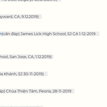
yward, CA, 9.12.2019)   
h
(vấn đáp) James Lick High School, SJ CA 1-12-2019    
ol, San Jose, CA, 1.12.2019)  
a Khánh, SJ 30-11-2019)    
áp) Chùa Thiện Tâm, Peoria, 28-11-2019   