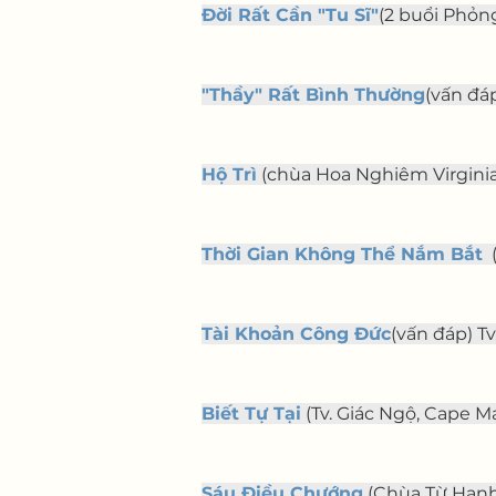
Đời Rất Cần "Tu Sĩ"
(2 buổi Phỏn
"Thầy" Rất Bình Thường
(vấn đáp
Hộ Trì
 (chùa Hoa Nghiêm Virginia, 
Thời Gian Không Thể Nắm Bắt
 
Tài Khoản Công Đức
(vấn đáp) Tv
Biết Tự Tại
 (Tv. Giác Ngộ, Cape M
Sáu Điều Chướng
 (Chùa Từ Hạnh,