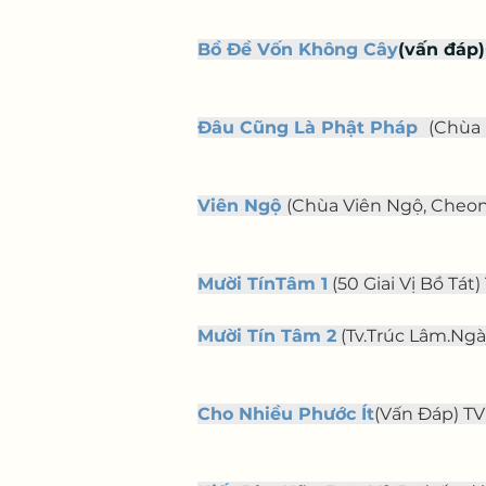
Bồ Đề Vốn Không Cây
(vấn đáp)
Đâu Cũng Là Phật Pháp
(Chùa 
Viên Ngộ
(Chùa Viên Ngộ, Cheona
Mười TínTâm 1
 (50 Giai Vị Bồ Tát) 
Mười Tín Tâm 2
 (Tv.Trúc Lâm.Ngày1
Cho Nhiều Phước Ít
(Vấn Đáp) TV