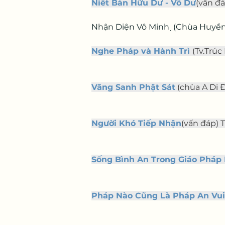
Niết Bàn Hữu Dư - Vô Dư
(vấn đá
Nhận Diện Vô Minh  ̣(Chùa Huyền Qua
Nghe Pháp và Hành Trì
(Tv.Trúc 
Vãng Sanh Phật Sát
 (chùa A Di Đ
Người Khó Tiếp Nhận
(vấn đáp) T
Sống Bình An Trong Giáo Pháp 
Pháp Nào Cũng Là Pháp An Vui