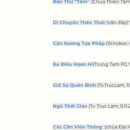
Bốn Thứ "Tâm''
 (Chùa Thiện Tâm, P
Di Chuyển Thần Thức
 (vấn đáp) 
Cần Nương Tựa Pháp
 (Windsor, O
Ba Điều Hoan Hỉ
(Trung Tam PG V
Giữ Sự Quân Bình
 (Tv.TrucLam, 10
Ngũ Thời Giáo
(Tv. Truc Lam, 9.11.
Các Căn Viên Thông
  (chùa Đại 