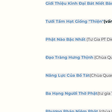
Giới Thiệu Kinh Đại Bát Niết Bà
Tưới Tẩm Hạt Giống "Thiện"
(vấ
Phật Nào Bậc Nhất
 (Tư Gia PT Di
Đạo Tràng Hưng Thịnh
 (Chùa Qu
Năng Lực Của Bồ Tát
(Chùa Quan 
Ba Hạng Người Thờ Phật
(tư gia
Phương Pháp Niệm Phật
 (chùa 