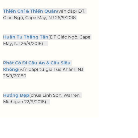
Thiền Chỉ & Thiền Quán
(vấn đáp) ĐT. 
Giác Ngộ, Cape May, NJ 26/9/2018 
Huân Tu Thắng Tấn
(ĐT Giác Ngộ, Cape 
May, NJ 26/9/2018)    
Phật Có Đi Cầu An & Cầu Siêu 
Không
(vấn đáp) tư gia Tuệ Khâm, NJ 
25/9/20180
Hướng Đẹp
(chùa Linh Sơn, Warren, 
Michigan 22/9/2018)   
Thần Thông Không Bằng Đạo 
Thông
(chùa Thiện Đạo, Đài Bắc, Taiwan 
16-9-2018)   