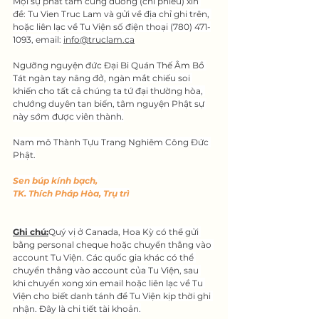
Mọi sự phát tâm cúng dường (chi phiếu) xin 
đề: Tu Vien Truc Lam và gửi về địa chỉ ghi trên, 
hoặc liên lạc về Tu Viện số điện thoại (780) 471-
1093, email: 
info@truclam.ca
Ngưỡng nguyện đức Đại Bi Quán Thế Âm Bồ 
Tát ngàn tay nâng đở, ngàn mắt chiếu soi 
khiến cho tất cả chúng ta tứ đại thường hòa, 
chướng duyên tan biến, tâm nguyện Phật sự 
này sớm được viên thành.
Nam mô Thành Tựu Trang Nghiêm Công Đức 
Phật.
Sen búp kính bạch,
TK. Thích Pháp Hòa, Trụ trì
Ghi chú:
Quý vị ở Canada, Hoa Kỳ có thể gửi 
bằng personal cheque hoặc chuyển thẳng vào 
account Tu Viện. Các quốc gia khác có thể 
chuyển thẳng vào account của Tu Viện, sau 
khi chuyển xong xin email hoặc liên lạc về Tu 
Viện cho biết danh tánh để Tu Viện kịp thời ghi 
nhận. Đây là chi tiết tài khoản.