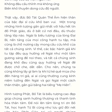
Không đâu cầu thỉnh mà không ứng
Biển khổ thuyền dong cứu độ người.
Thật vậy, đức Bồ Tát Quán Thế Âm hiện thân 
của bậc đại sĩ cứu khổ ban vui.  Một trong 
những hình tượng gần gũi nhất với hầu hết tín 
đồ Phật giáo, dù ở bất cứ nơi đâu, dù thuộc 
tầng lớp nào. Ngài là biểu tượng của lòng Đại 
Bi, nền tảng của mọi công hạnh tu tập, mà 
cũng là chỗ nương cậy mong cầu cứu khổ của 
tất cả chúng sinh. Vì thế, các bậc hành giả khi 
tu tập đều quy hướng về Ngài như một tấm 
gương sáng để noi theo, và tất cả chúng sinh 
đang khổ đau cũng quy hướng về Ngài để 
được chở che, dắt dẫn. Cho nên, chúng ta 
cũng không lấy gì làm lạ khi từ kẻ quê mùa cho 
đến hàng trí giả, ai ai cũng thường cung kính 
niệm tưởng đến Ngài và gọi Ngài một cách 
thân thiện, gần gủi bằng hai tiếng “Mẹ Hiền”.
Hình tượng Phật, Bồ Tát là biểu tượng cao đẹp 
giúp chúng sanh hướng thượng và thanh tịnh 
hóa thân tâm. Để nói lên tấm lòng tri ơn Bồ 
Tát, học hạnh Từ Bi cũng như lưu giữ đôi nét 
văn hóa Phật Giáo tại xứ người chúng 