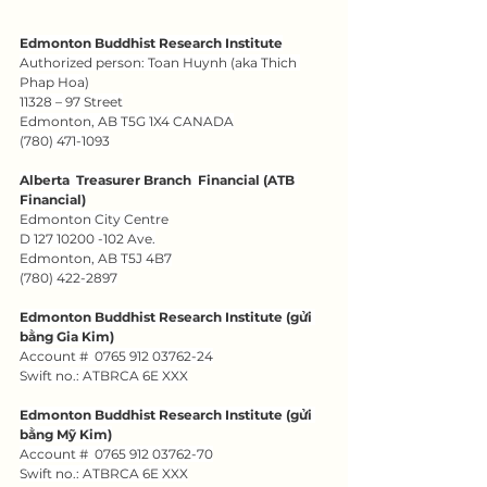
Edmonton Buddhist Research Institute
Authorized person: Toan Huynh (aka Thich 
Phap Hoa)
11328 – 97 Street
Edmonton, AB T5G 1X4 CANADA
(780) 471-1093
Alberta  Treasurer Branch  Financial (ATB 
Financial)
Edmonton City Centre
D 127 10200 -102 Ave.
Edmonton, AB T5J 4B7
(780) 422-2897
Edmonton Buddhist Research Institute (gửi 
bằng Gia Kim)
Account #  0765 912 03762-24
Swift no.: ATBRCA 6E XXX
Edmonton Buddhist Research Institute (gửi 
bằng Mỹ Kim)
Account #  0765 912 03762-70
Swift no.: ATBRCA 6E XXX