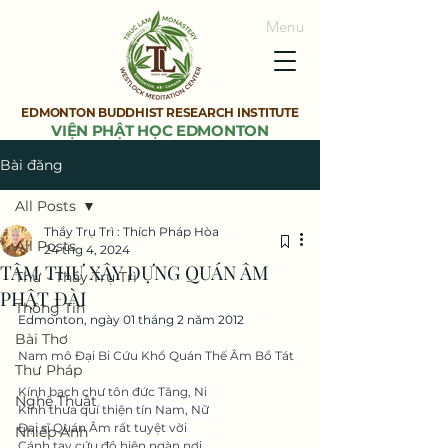
Menu
EDMONTON BUDDHIST RESEARCH INSTITUTE
VIỆN PHẬT HỌC EDMONTON
Bài đăng
All Posts
Thầy Trụ Trì : Thích Pháp Hòa
All Posts
24 thg 4, 2024
TÂM THƯ XÂY DỰNG QUÁN ÂM
Thư - Thầy Trụ Trì
PHẬT ĐÀI
Thông Tin
Edmonton, ngày 01 tháng 2 năm 2012
Bài Thơ
Nam mô Đại Bi Cứu Khổ Quán Thế Âm Bồ Tát
Thư Pháp
Kính bạch chư tôn đức Tăng, Ni
Nghệ Thuật
Kính thưa quí thiện tín Nam, Nữ
Đại sĩ Quán Âm rất tuyệt vời
Nhiếp Ảnh
Cánh tay cứu độ hiện ngàn nơi