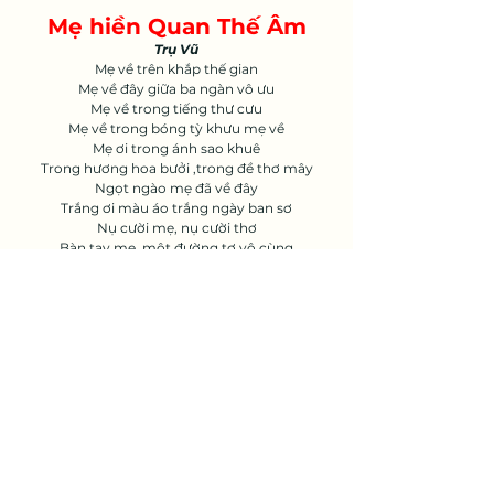
Mẹ hiền Quan Thế Âm
Trụ Vũ
Mẹ về trên khắp thế gian
Mẹ về đây giữa ba ngàn vô ưu
Mẹ về trong tiếng thư cưu
Mẹ về trong bóng tỳ khưu mẹ về
Mẹ ơi trong ánh sao khuê
Trong hương hoa bưởi ,trong đề thơ mây
Ngọt ngào mẹ đã về đây
Trắng ơi màu áo trắng ngày ban sơ
Nụ cười mẹ, nụ cười thơ
Bàn tay mẹ, một đường tơ vô cùng
Con nghe trong ý tơ rung
Mang mang đồng vọng nghìn trùng đại bi
Mẹ về ánh ánh lưu ly
Nét mày sơ nguyệt thầm thì siêu nhiên
Bao nhiêu là dịu là hiền
Trên đôi nét nguyệt vẽ lên đôi mày
Mẹ về, ấm áp lắm thay
Sữa kia với lại bình này cho con
Chở tam thiên một bình tròn
Ơi nguồn tịnh thủy cho non nước đầy
Mẹ về đây, mẹ về đây
Từ vô thủy mẹ vơi đầy trong thơ