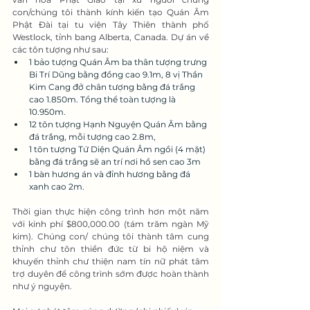
con/chúng tôi thành kính kiến tạo Quán Âm 
Phật Đài tại tu viện Tây Thiên thành phố 
Westlock, tỉnh bang Alberta, Canada. Dự án về 
các tôn tượng như sau:
1 bảo tượng Quán Âm ba thân tượng trưng 
Bi Trí Dũng bằng đồng cao 9.1m, 8 vị Thần 
Kim Cang đở chân tượng bằng đá trắng 
cao 1.850m. Tổng thể toàn tượng là 
10.950m.
12 tôn tượng Hạnh Nguyện Quán Âm bằng 
đá trắng, mỗi tượng cao 2.8m,
1 tôn tượng Tứ Diện Quán Âm ngồi (4 mặt) 
bằng đá trắng sẽ an trí nơi hồ sen cao 3m
1 bàn hương án và đỉnh hương bằng đá 
xanh cao 2m.
Thời gian thực hiện công trình hơn một năm 
với kinh phí $800,000.00 (tám trăm ngàn Mỹ 
kim). Chúng con/ chúng tôi thành tâm cung 
thỉnh chư tôn thiền đức từ bi hộ niệm và 
khuyến thỉnh chư thiện nam tín nữ phát tâm 
trợ duyên để công trình sớm được hoàn thành 
như ý nguyện.